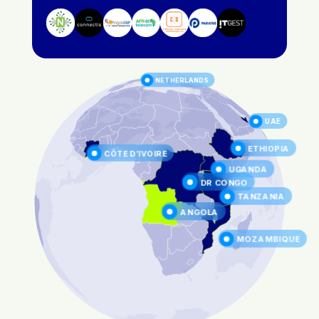
NETHERLANDS
UAE
ETHIOPIA
CÔTE D’IVOIRE
UGANDA
DR CONGO
TANZANIA
ANGOLA
MOZAMBIQUE