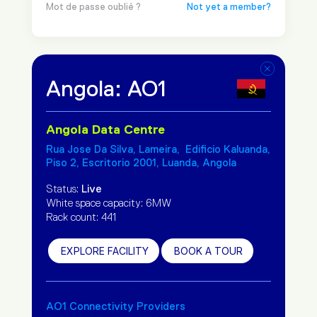
Mot de passe oublié ?
Not yet a member?
Angola: AO1
Angola Data Centre
Rua Jose Da Silva, Lameira, Edificio Kaluanda,
Piso 2, Escritorio 2001, Luanda, Angola
Status:
Live
White space capacity: 6MW
Rack count: 441
EXPLORE FACILITY
BOOK A TOUR
AO1 Connectivity Providers