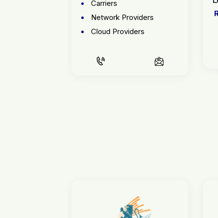
Carriers
Network Providers
Cloud Providers
S
EMAIL US
CALL US
EMAIL US