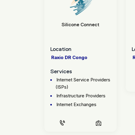
Silicone Connect
Location
L
Raxio DR Congo
Services
Internet Service Providers
S
EMAIL US
CALL US
EMAIL US
(ISPs)
Infrastructure Providers
Internet Exchanges