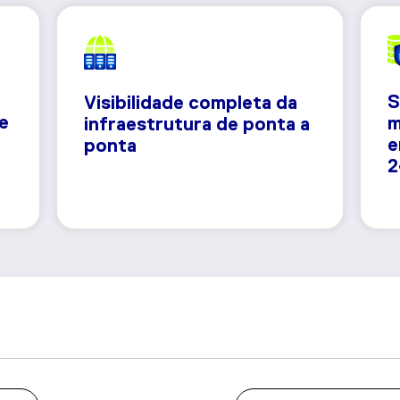
S
Visibilidade completa da
e
m
infraestrutura de ponta a
e
ponta
2
a