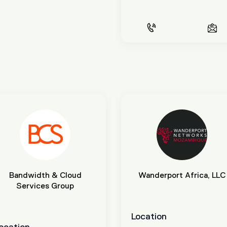
CALL US
EMAIL US
Bandwidth & Cloud
Wanderport Africa, LLC
Services Group
Location
ocation