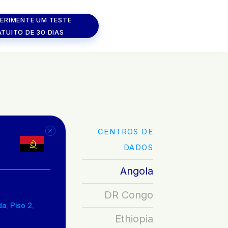
ERIMENTE UM TESTE
TUITO DE 30 DIAS
CENTROS DE
DADOS
UAE
Angola
ETHIOPIA
DR Congo
ANDA
a, Piso 2,
Ethiopia
ANZANIA