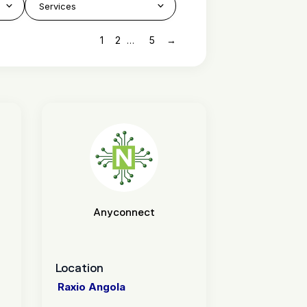
1
2
5
→
…
Anyconnect
Location
Raxio Angola