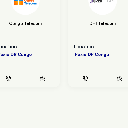
Congo Telecom
DHI Telecom
ocation
Location
Raxio DR Congo
Raxio DR Congo
CALL US
EMAIL US