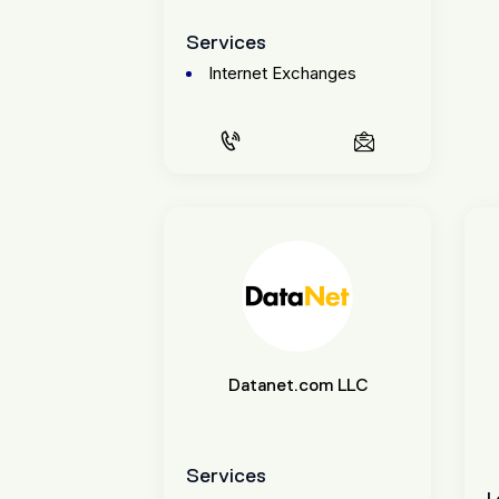
Services
CALL US
EMAIL US
Internet Exchanges
Datanet.com LLC
Services
L