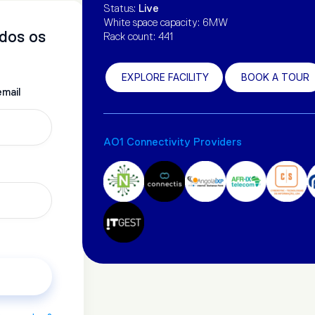
ANGOLA
Status:
Live
White space capacity: 6MW
M
odos os
Rack count: 441
EXPLORE FACILITY
BOOK A TOUR
mail
AO1 Connectivity Providers