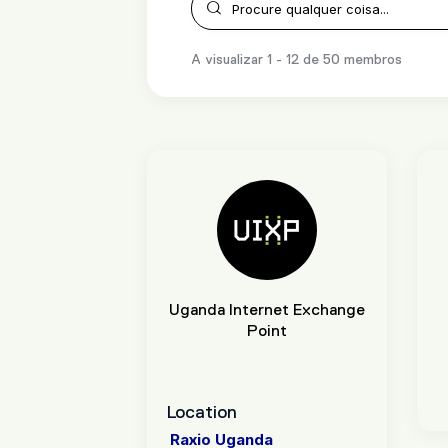
A visualizar 1 - 12 de 50 membros
Uganda Internet Exchange
Point
S
EMAIL US
Location
Raxio Uganda