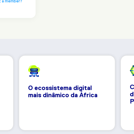
t a member?
C
O ecossistema digital
d
mais dinâmico da África
P